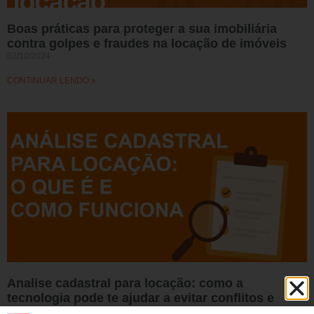
Boas práticas para proteger a sua imobiliária
contra golpes e fraudes na locação de imóveis
02/10/2024
CONTINUAR LENDO »
Analise cadastral para locação: como a
tecnologia pode te ajudar a evitar conflitos e
prejuízos