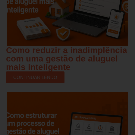
Como reduzir a inadimplência
com uma gestão de aluguel
mais inteligente
CONTINUAR LENDO