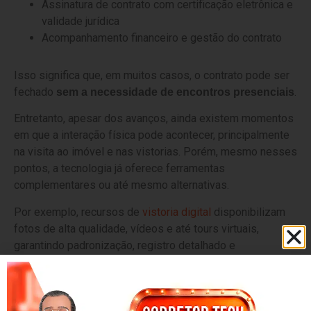
Assinatura de contrato com certificação eletrônica e
validade jurídica
Acompanhamento financeiro e gestão do contrato
Isso significa que, em muitos casos, o contrato pode ser
fechado
.
sem a necessidade de encontros presenciais
Entretanto, apesar dos avanços, ainda existem momentos
em que a interação física pode acontecer, principalmente
na visita ao imóvel e nas vistorias. Porém, mesmo nesses
pontos, a tecnologia já oferece ferramentas
complementares ou até mesmo alternativas.
Por exemplo, recursos de
vistoria digital
disponibilizam
fotos de alta qualidade, vídeos e até tours virtuais,
garantindo padronização, registro detalhado e
armazenamento digital das informações.
Ou seja, mesmo quando ainda há alguma etapa presencial,
ela pode ser otimizada com tecnologia, reduzindo a