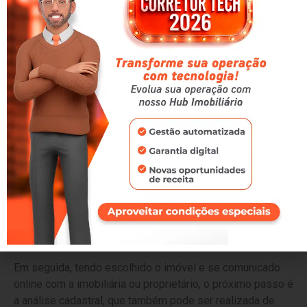
burocracia e aumentando a eficiência.
Aluguel virtual: como
funciona na prática?
Considerando uma jornada de locação completamente
digitalizada, o processo completo ficaria da seguinte
forma na prática:
Para iniciar, o potencial inquilino utilizaria
plataformas
para buscar o
digitais e marketplaces imobiliários
imóvel desejado. Dessa forma, é possível filtrar por
localização, preço e características, além de visualizar
fotos, vídeos e até fazer tours virtuais, tudo isso sem
precisar ir pessoalmente ao imóvel.
Em seguida, tendo escolhido o imóvel e se comunicado
online com a imobiliária ou proprietário, o próximo passo é
a análise cadastral, que também pode ser realizada de