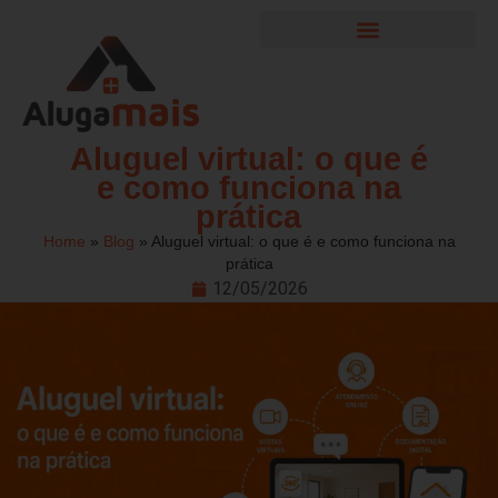
Garantia Locatícia
Área do cliente
Aluguel virtual: o que é
e como funciona na
prática
Home
»
Blog
»
Aluguel virtual: o que é e como funciona na
prática
12/05/2026