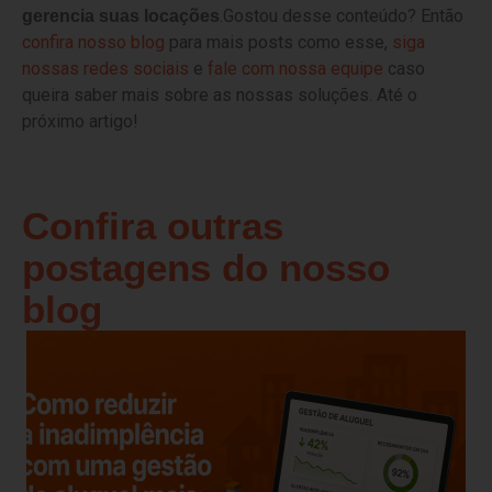
.Gostou desse conteúdo? Então
gerencia suas locações
confira nosso blog
para mais posts como esse,
siga
nossas redes sociais
e
fale com nossa equipe
caso
queira saber mais sobre as nossas soluções. Até o
próximo artigo!
Confira outras
postagens do nosso
blog