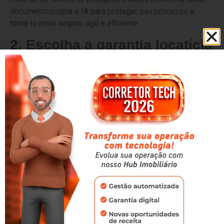
documentoscopia e IA para proteger seu processo e
torná-lo mais seguro, ágil e eficiente.
2. Escolha a garantia locatícia
mais adequada
Mesmo com uma análise criteriosa, toda locação envolve
algum nível de risco. Por isso, a escolha da garantia
locatícia é uma etapa fundamental para reduzir os
impactos da inadimplência.
A garantia funciona como uma camada adicional de
proteção para a operação, oferecendo mais segurança
financeira ao proprietário e maior previsibilidade para a
imobiliária em casos de atraso no pagamento ou outras
situações previstas em contrato.
A modalidade mais adequada dependerá do perfil do
inquilino, das exigências do proprietário e das políticas