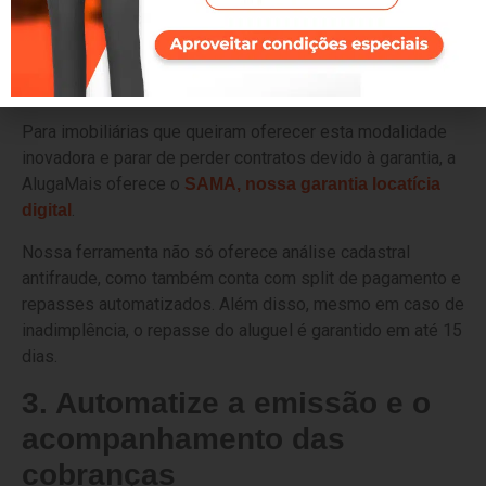
adotadas pela imobiliária. As mais comuns são a caução,
o fiador e o seguro-fiança. Mais recentemente, a
garantia
vem ganhando espaço devido à sua
locatícia digital
acessibilidade, agilidade e facilidade de uso.
Para imobiliárias que queiram oferecer esta modalidade
inovadora e parar de perder contratos devido à garantia, a
AlugaMais oferece o
SAMA, nossa garantia locatícia
.
digital
Nossa ferramenta não só oferece análise cadastral
antifraude, como também conta com split de pagamento e
repasses automatizados. Além disso, mesmo em caso de
inadimplência, o repasse do aluguel é garantido em até 15
dias.
3. Automatize a emissão e o
acompanhamento das
cobranças