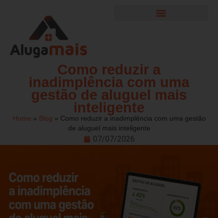
Garantia Locatícia
Área do cliente
Como reduzir a
inadimplência com uma
gestão de aluguel mais
inteligente
Home
»
Blog
»
Como reduzir a inadimplência com uma gestão
de aluguel mais inteligente
07/07/2026