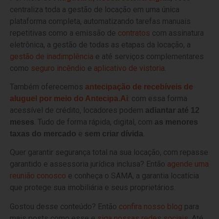
centraliza toda a gestão de locação em uma única
plataforma completa, automatizando tarefas manuais
repetitivas como a emissão de
contratos
com assinatura
eletrônica, a gestão de todas as etapas da locação, a
gestão de inadimplência
e até serviços complementares
como
seguro incêndio
e
aplicativo de vistoria
.
Também oferecemos
antecipação de recebíveis de
: com essa forma
aluguel por meio do
Antecipa.Ai
acessível de crédito, locadores podem
adiantar até 12
. Tudo de forma rápida, digital, com
meses
as menores
e
.
taxas do mercado
sem criar dívida
Quer garantir segurança total na sua locação, com repasse
garantido e assessoria jurídica inclusa? Então
agende uma
reunião conosco
e conheça o SAMA, a garantia locatícia
que protege sua imobiliária e seus proprietários.
Gostou desse conteúdo? Então
confira nosso blog
para
mais posts como esse e
siga nossas redes sociais
. Até