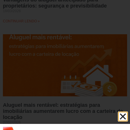
proprietários: segurança e previsibilidade
18/03/2026
CONTINUAR LENDO »
Aluguel mais rentável: estratégias para
imobiliárias aumentarem lucro com a carteira de
locação
27/02/2026