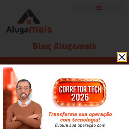
Blog Alugamais
Posso reformar um imóvel
alugado?
Continuar lendo