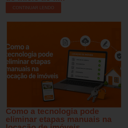
CONTINUAR LENDO
Como a tecnologia pode
eliminar etapas manuais na
locação de imóveis