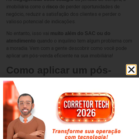
imobiliária corre o
de perder oportunidades de
risco
negócio, reduzir a satisfação dos clientes e perder o
valioso potencial de indicações.
No entanto, isso vai
muito além do SAC ou do
quando o inquilino tem algum problema com
atendimento
a moradia. Vem com a gente descobrir como você pode
aplicar um pós-venda eficiente na sua imobiliária!
Como aplicar um pós-
venda eficiente na sua
imobiliária!
Acompanhamento atencioso
Como mencionamos antes, mostrar
preocupação com o
cliente, entendendo quais dúvidas podem surgir, se
gera um sentimento de
antecipando quanto a elas