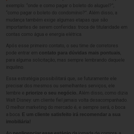
exemplo: “onde e como pagar o boleto do aluguel?”;
“como pagar o boleto do condomínio?”. Além disso, a
mudança também exige algumas etapas que são
importantes de serem conferidas: troca de titularidade em
contas como água e energia elétrica.
Após esse primeiro contato, o seu time de corretores
pode entrar em
,
contato para dúvidas mais pontuais
para alguma solicitação, mas sempre lembrando daquele
inquilino.
Essa estratégia possibilitará que, se futuramente ele
precisar dos mesmos ou semelhantes serviços, ele
lembre e
Além disso, como dizia
priorize o seu negócio.
Walt Disney: um cliente fiel jamais volta desacompanhado.
O melhor marketing do mercado é, e sempre será, o boca
a boca.
E um cliente satisfeito irá recomendar a sua
imobiliária!
Ao
da jornada de compra, a
negligenciar esse estágio