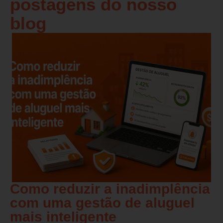
postagens do nosso
blog
Como reduzir a inadimplência
com uma gestão de aluguel
mais inteligente