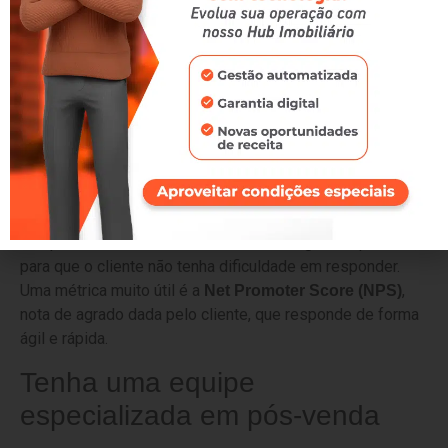
empatia e carinho pela empresa, incentivando
a
por parte do comprador.
fidelização e a propaganda
Pesquisa de satisfação
Pode parecer óbvio, mas não há nenhuma forma mais
clara de entender o nível de satisfação do cliente do que
simplesmente perguntar. E, para isso, usamos as
famosas
pesquisas de satisfação.
É importante utilizar ferramentas tecnológicas e práticas,
para que o cliente não tenha dificuldade em responder.
Uma métrica muito útil é a
,
Net Promoter Score (NPS)
nota de agrado dada pelo cliente, que responde de forma
ágil e rápida.
Tenha uma equipe
especializada em pós-venda