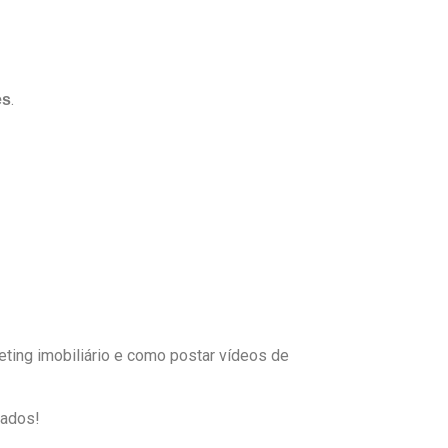
.
es
eting imobiliário e como postar vídeos de
tados!