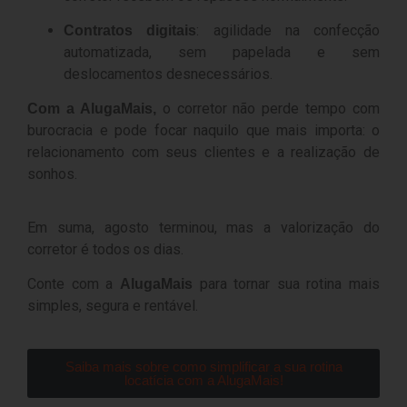
: agilidade na confecção
Contratos digitais
automatizada, sem papelada e sem
deslocamentos desnecessários.
o corretor não perde tempo com
Com a AlugaMais,
burocracia e pode focar naquilo que mais importa: o
relacionamento com seus clientes e a realização de
sonhos.
Em suma, agosto terminou, mas a valorização do
corretor é todos os dias.
Conte com a
para tornar sua rotina mais
AlugaMais
simples, segura e rentável.
Saiba mais sobre como simplificar a sua rotina
locatícia com a AlugaMais!