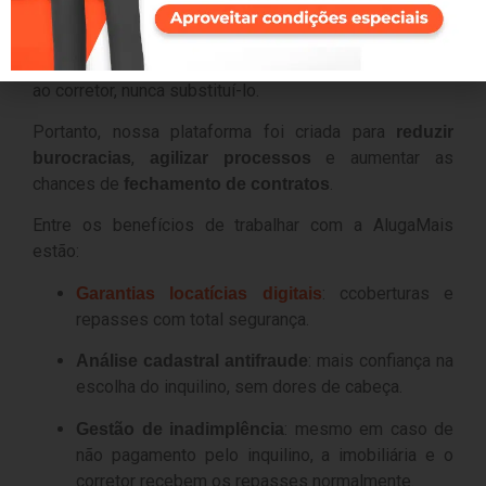
o corretor no dia a dia
Na AlugaMais, acreditamos que tecnologia deve servir
ao corretor, nunca substituí-lo.
Portanto, nossa plataforma foi criada para
reduzir
,
e
aumentar as
burocracias
agilizar processos
chances de
.
fechamento de contratos
Entre os benefícios de trabalhar com a AlugaMais
estão:
: ccoberturas e
Garantias locatícias digitais
repasses com total segurança.
: mais confiança na
Análise cadastral antifraude
escolha do inquilino, sem dores de cabeça.
: mesmo em caso de
Gestão de inadimplência
não pagamento pelo inquilino, a imobiliária e o
corretor recebem os repasses normalmente.