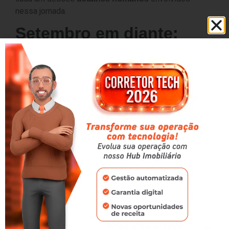
nessa jornada.
Setembro em diante:
reconhecer e valorizar
Se
nos trouxe a oportunidade de homenagear
agosto
os corretores,
nos lembra que a valorização
setembro
deve ser constante.
A profissão evoluiu, mas a essência continua a mesma:
ajudar famílias a encontrarem não apenas um imóvel,
mas
.
um lar
O corretor é mais do que um vendedor. É um guia, um
conselheiro e, muitas vezes, um amigo no caminho de
grandes conquistas.
Como a AlugaMais apoia