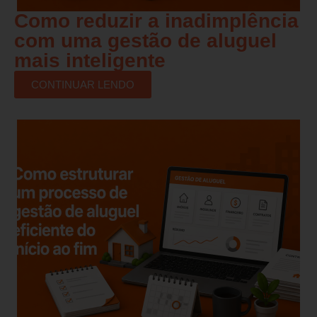
Como reduzir a inadimplência
com uma gestão de aluguel
mais inteligente
CONTINUAR LENDO